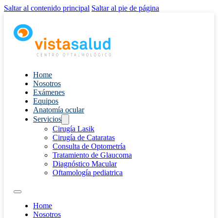
Saltar al contenido principal
Saltar al pie de página
Home
Nosotros
Exámenes
Equipos
Anatomía ocular
Servicios
Cirugía Lasik
Cirugía de Cataratas
Consulta de Optometría
Tratamiento de Glaucoma
Diagnóstico Macular
Oftamología pediatrica
Home
Nosotros