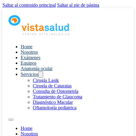
Saltar al contenido principal
Saltar al pie de página
Home
Nosotros
Exámenes
Equipos
Anatomía ocular
Servicios
Cirugía Lasik
Cirugía de Cataratas
Consulta de Optometría
Tratamiento de Glaucoma
Diagnóstico Macular
Oftamología pediatrica
Home
Nosotros