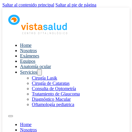
Saltar al contenido principal
Saltar al pie de página
Home
Nosotros
Exámenes
Equipos
Anatomía ocular
Servicios
Cirugía Lasik
Cirugía de Cataratas
Consulta de Optometría
Tratamiento de Glaucoma
Diagnóstico Macular
Oftamología pediatrica
Home
Nosotros