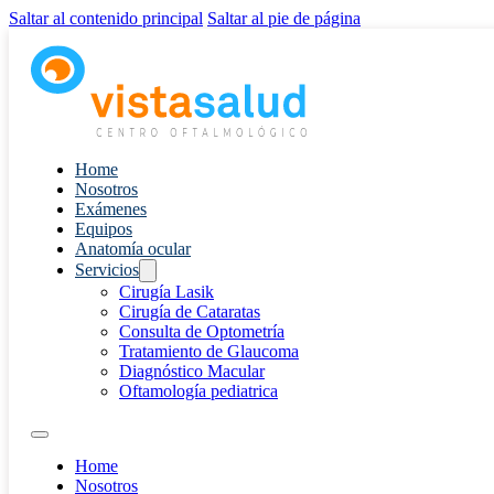
Saltar al contenido principal
Saltar al pie de página
Home
Nosotros
Exámenes
Equipos
Anatomía ocular
Servicios
Cirugía Lasik
Cirugía de Cataratas
Consulta de Optometría
Tratamiento de Glaucoma
Diagnóstico Macular
Oftamología pediatrica
Home
Nosotros