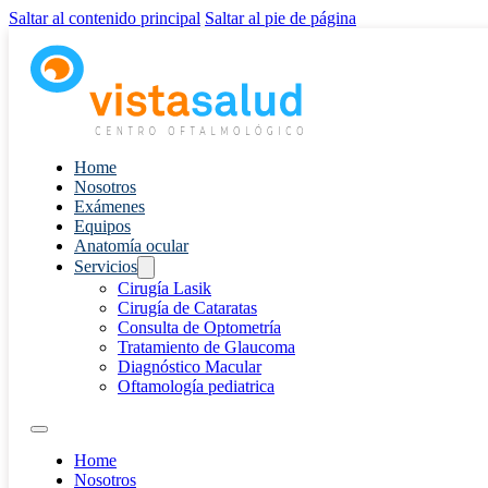
Saltar al contenido principal
Saltar al pie de página
Home
Nosotros
Exámenes
Equipos
Anatomía ocular
Servicios
Cirugía Lasik
Cirugía de Cataratas
Consulta de Optometría
Tratamiento de Glaucoma
Diagnóstico Macular
Oftamología pediatrica
Home
Nosotros