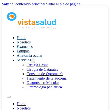
Saltar al contenido principal
Saltar al pie de página
Home
Nosotros
Exámenes
Equipos
Anatomía ocular
Servicios
Cirugía Lasik
Cirugía de Cataratas
Consulta de Optometría
Tratamiento de Glaucoma
Diagnóstico Macular
Oftamología pediatrica
Home
Nosotros