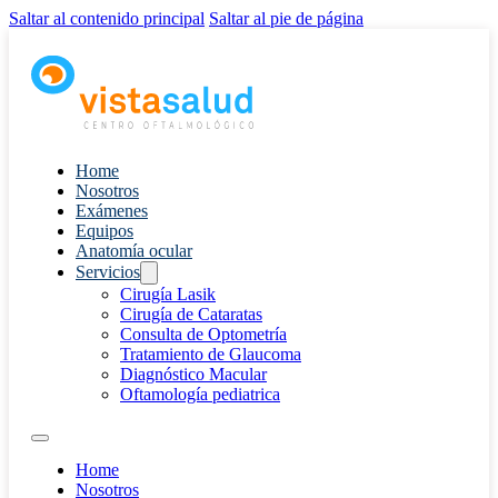
Saltar al contenido principal
Saltar al pie de página
Home
Nosotros
Exámenes
Equipos
Anatomía ocular
Servicios
Cirugía Lasik
Cirugía de Cataratas
Consulta de Optometría
Tratamiento de Glaucoma
Diagnóstico Macular
Oftamología pediatrica
Home
Nosotros