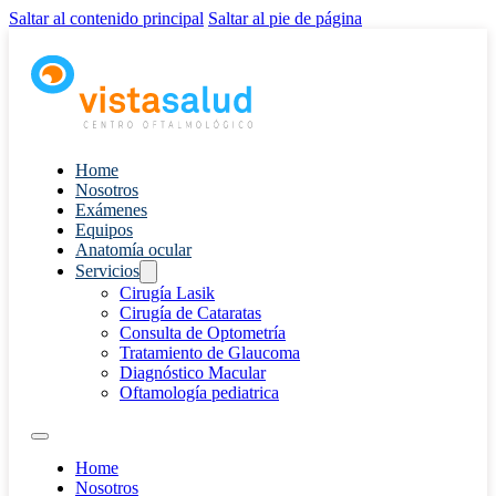
Saltar al contenido principal
Saltar al pie de página
Home
Nosotros
Exámenes
Equipos
Anatomía ocular
Servicios
Cirugía Lasik
Cirugía de Cataratas
Consulta de Optometría
Tratamiento de Glaucoma
Diagnóstico Macular
Oftamología pediatrica
Home
Nosotros