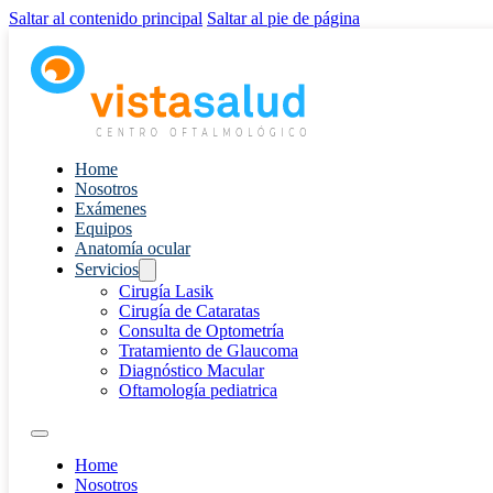
Saltar al contenido principal
Saltar al pie de página
Home
Nosotros
Exámenes
Equipos
Anatomía ocular
Servicios
Cirugía Lasik
Cirugía de Cataratas
Consulta de Optometría
Tratamiento de Glaucoma
Diagnóstico Macular
Oftamología pediatrica
Home
Nosotros