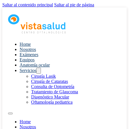
Saltar al contenido principal
Saltar al pie de página
Home
Nosotros
Exámenes
Equipos
Anatomía ocular
Servicios
Cirugía Lasik
Cirugía de Cataratas
Consulta de Optometría
Tratamiento de Glaucoma
Diagnóstico Macular
Oftamología pediatrica
Home
Nosotros