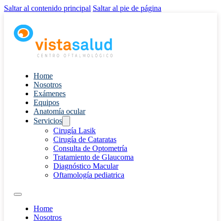
Saltar al contenido principal
Saltar al pie de página
Home
Nosotros
Exámenes
Equipos
Anatomía ocular
Servicios
Cirugía Lasik
Cirugía de Cataratas
Consulta de Optometría
Tratamiento de Glaucoma
Diagnóstico Macular
Oftamología pediatrica
Home
Nosotros