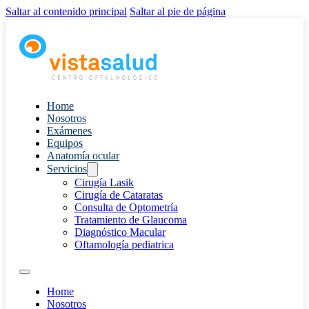
Saltar al contenido principal
Saltar al pie de página
Home
Nosotros
Exámenes
Equipos
Anatomía ocular
Servicios
Cirugía Lasik
Cirugía de Cataratas
Consulta de Optometría
Tratamiento de Glaucoma
Diagnóstico Macular
Oftamología pediatrica
Home
Nosotros