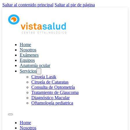
Saltar al contenido principal
Saltar al pie de página
Home
Nosotros
Exámenes
Equipos
Anatomía ocular
Servicios
Cirugía Lasik
Cirugía de Cataratas
Consulta de Optometría
Tratamiento de Glaucoma
Diagnóstico Macular
Oftamología pediatrica
Home
Nosotros