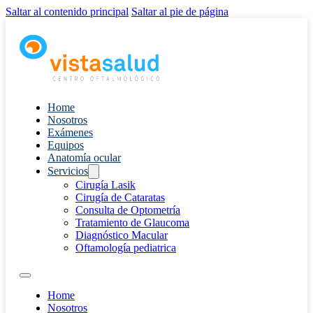
Saltar al contenido principal
Saltar al pie de página
Home
Nosotros
Exámenes
Equipos
Anatomía ocular
Servicios
Cirugía Lasik
Cirugía de Cataratas
Consulta de Optometría
Tratamiento de Glaucoma
Diagnóstico Macular
Oftamología pediatrica
Home
Nosotros